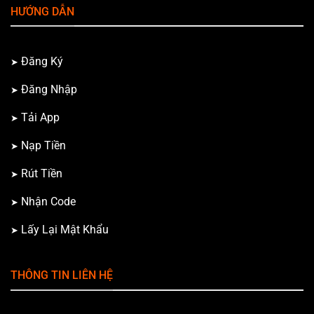
HƯỚNG DẪN
Đăng Ký
Đăng Nhập
Tải App
Nạp Tiền
Rút Tiền
Nhận Code
Lấy Lại Mật Khẩu
THÔNG TIN LIÊN HỆ