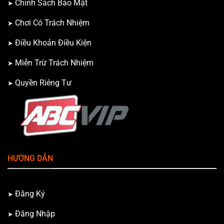
Chính Sách Bảo Mật
Người dùng thao tác nhập code trên ứng dụng di động
888slot
Chơi Có Trách Nhiệm
Điều Khoản Điều Kiện
Phân Loại & Các Module Chức Năng Chính
Miễn Trừ Trách Nhiệm
Hệ thống
888slot nhan code
được chia thành các module
chức năng rõ ràng để phục vụ đa dạng nhu cầu của cộng
Quyền Riêng Tư
đồng người chơi. Hiểu rõ các phân loại này giúp bạn tận
dụng tối đa lợi ích mà nhà cái mang lại.
Module Nhập Code (Code Entry):
Đây là khu vực chính, nơi
người chơi nhập chuỗi ký tự Giftcode (bao gồm chữ và số).
Hệ thống hỗ trợ tính năng "Paste" (Dán) tiện lợi để tránh sai
HƯỚNG DẪN
sót khi nhập thủ công các mã dài.
Module Lịch Sử Đổi Thưởng (Redemption History):
Tính
năng này cực kỳ quan trọng đối với sự minh bạch. Người
Đăng Ký
chơi có thể xem lại toàn bộ lịch sử các mã code đã nhập,
Đăng Nhập
thời gian nhập, giá trị phần thưởng nhận được và trạng thái