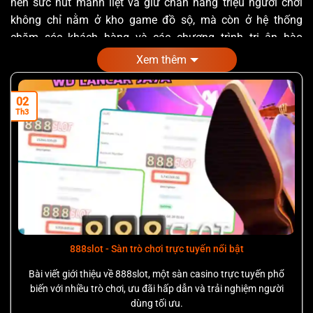
nên sức hút mãnh liệt và giữ chân hàng triệu người chơi
không chỉ nằm ở kho game đồ sộ, mà còn ở hệ thống
chăm sóc khách hàng và các chương trình tri ân hào
phóng. Trong đó, tính năng
888slot nhan code
(Trang nhận
Xem thêm
mã khuyến mãi) đóng vai trò như một "cánh cổng thần kỳ",
nơi người chơi chuyển hóa những dãy ký tự may mắn
02
thành nguồn vốn khởi nghiệp hoặc những phần thưởng giá
Th3
trị. Bài viết này sẽ đi sâu phân tích toàn diện về trang tính
năng nhận code tại 888SLOT.COM, từ giao diện, cách thức
hoạt động, công nghệ bảo mật cho đến những chiến lược
sử dụng code hiệu quả nhất.
888slot - Sàn trò chơi trực tuyến nổi bật
Bài viết giới thiệu về 888slot, một sàn casino trực tuyến phổ
biến với nhiều trò chơi, ưu đãi hấp dẫn và trải nghiệm người
dùng tối ưu.