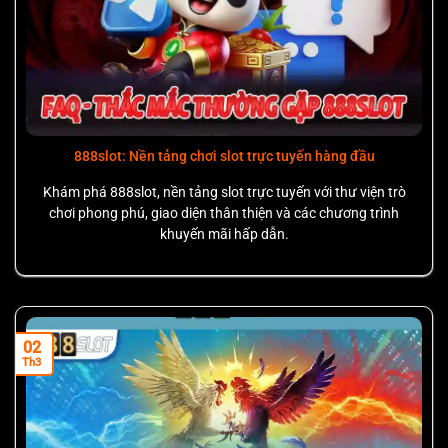
những điểm sáng công nghệ giúp tính năng này hoạt động
mượt mà:
1. Tốc Độ Xử Lý Thời Gian Thực (Real-Time Processing)
Một trong những nỗi ám ảnh của người chơi tại các cổng
game kém chất lượng là tình trạng "treo" khi nhập code
888slot: Nền tảng chơi slot trực tuyến hàng đầu
hoặc báo lỗi nhưng không cộng tiền. Tại 888slot, hệ thống
máy chủ mạnh mẽ xử lý hàng nghìn yêu cầu mỗi giây.
Khám phá 888slot, nền tảng slot trực tuyến với thư viện trò
Ngay khi bạn nhấn nút "Xác nhận", hệ thống sẽ đối chiếu
chơi phong phú, giao diện thân thiện và các chương trình
dữ liệu trong tích tắc và phản hồi kết quả ngay lập tức.
khuyến mãi hấp dẫn.
Tiền thưởng hoặc quà tặng sẽ hiển thị trong ví tài khoản
của bạn chỉ sau vài giây, không có độ trễ.
2. Giao Diện Thân Thiện, Tối Giản
02
Đội ngũ thiết kế của 888SLOT.COM hiểu rằng người chơi
Th3
đến để giải trí, không phải để giải đố. Do đó, giao diện
trang
888slot nhan code
được thiết kế cực kỳ trực quan. Ô
nhập code được đặt ở vị trí trung tâm, dễ nhìn, với phông