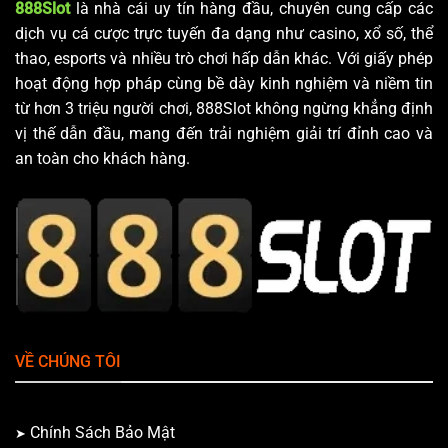
888Slot
là nhà cái uy tín hàng đầu, chuyên cung cấp các
khách hàng, tuy nhiên cần tuân thủ các nguyên tắc sau:
dịch vụ cá cược trực tuyến đa dạng như casino, xổ số, thể
Doanh thu cược:
Hầu hết các khoản tiền thưởng đều đi
thao, esports và nhiều trò chơi hấp dẫn khác. Với giấy phép
kèm yêu cầu về vòng cược (turnover) trước khi có thể rút
hoạt động hợp pháp cùng bề dày kinh nghiệm và niềm tin
tiền.
từ hơn 3 triệu người chơi, 888Slot không ngừng khẳng định
vị thế dẫn đầu, mang đến trải nghiệm giải trí đỉnh cao và
Thời hạn sử dụng:
Tiền thưởng và vòng quay miễn phí
an toàn cho khách hàng.
thường có thời hạn nhất định. Nếu không sử dụng trong
thời gian quy định, hệ thống sẽ tự động thu hồi.
Chống gian lận:
Bất kỳ hành vi cược chéo, cược hai đầu
hoặc lợi dụng lỗi hệ thống để bào khuyến mãi sẽ bị xem là
vi phạm nghiêm trọng
dieu khoan dieu kien
.
5. Hành Vi Bị Cấm Và Miễn Trừ Trách Nhiệm
5.1. Các hành vi nghiêm cấm
VỀ CHÚNG TÔI
Tại 888SLOT.COM, chúng tôi áp dụng chính sách "Không
Khoan Nhượng" đối với:
Chính Sách Bảo Mật