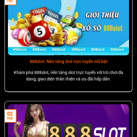
Th3
quản lý tài khoản:
2.1. Tính duy nhất của tài khoản
Mỗi cá nhân, mỗi địa chỉ IP, mỗi số điện thoại và tài khoản
ngân hàng chỉ được phép đăng ký duy nhất một tài khoản
thành viên tại
888slot
. Việc cố tình tạo nhiều tài khoản
(multi-accounting) để trục lợi khuyến mãi sẽ dẫn đến việc
khóa vĩnh viễn tất cả các tài khoản liên quan mà không
888slot: Nền tảng slot trực tuyến nổi bật
cần báo trước.
Khám phá 888slot, nền tảng slot trực tuyến với trò chơi đa
dạng, giao diện thân thiện và ưu đãi hấp dẫn.
2.2. Thông tin chính chủ
Người chơi có nghĩa vụ cung cấp thông tin đăng ký trung
thực và chính xác, trùng khớp với thông tin trên tài khoản
ngân hàng dùng để giao dịch. Nếu phát hiện thông tin sai
02
lệch, 888SLOT.COM có quyền từ chối xử lý các lệnh rút tiền
Th3
để bảo vệ chủ tài khoản thực sự.
2.3. Bảo mật thông tin đăng nhập