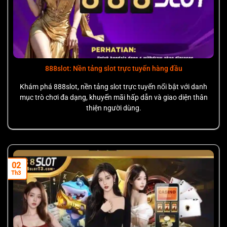
Thành viên có trách nhiệm tự bảo quản tên đăng nhập và
mật khẩu. 888slot không chịu trách nhiệm cho bất kỳ tổn
thất nào phát sinh do người chơi tiết lộ thông tin tài khoản
cho bên thứ ba, dù là vô tình hay cố ý.
888slot: Nền tảng slot trực tuyến hàng đầu
3. Chính Sách Giao Dịch Nạp Và Rút Tiền
Khám phá 888slot, nền tảng slot trực tuyến nổi bật với danh
Minh bạch tài chính là ưu tiên hàng đầu. Dưới đây là các
mục trò chơi đa dạng, khuyến mãi hấp dẫn và giao diện thân
quy định về giao dịch tại cổng game:
thiện người dùng.
LOẠI
GIAO
QUY ĐỊNH CỐT LÕI
DỊCH
Số tiền nạp tối thiểu phải tuân theo hạn mức hiện hành.
02
Nạp
Người chơi cần chuyển khoản đúng nội dung và số tài
Th3
Tiền
khoản được cung cấp trên hệ thống tại thời điểm giao dịch.
Tiền gửi cần trải qua ít nhất 01 vòng cược trước khi rút.
Rút
Thông tin người nhận phải trùng khớp 100% với tên đăng
Tiền
ký. Thời gian xử lý tùy thuộc vào ngân hàng liên kết.