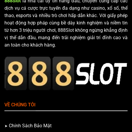
888Slot
là nhà cái uy tín hàng đầu, chuyên cung cấp các
dịch vụ cá cược trực tuyến đa dạng như casino, xổ số, thể
thao, esports và nhiều trò chơi hấp dẫn khác. Với giấy phép
hoạt động hợp pháp cùng bề dày kinh nghiệm và niềm tin
từ hơn 3 triệu người chơi, 888Slot không ngừng khẳng định
vị thế dẫn đầu, mang đến trải nghiệm giải trí đỉnh cao và
an toàn cho khách hàng.
VỀ CHÚNG TÔI
Chính Sách Bảo Mật