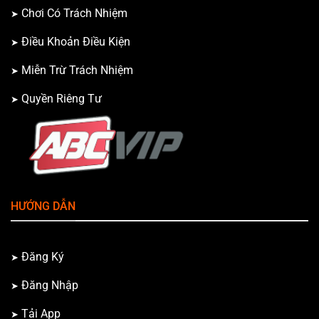
Chơi Có Trách Nhiệm
Điều Khoản Điều Kiện
Miễn Trừ Trách Nhiệm
Quyền Riêng Tư
HƯỚNG DẪN
Đăng Ký
Đăng Nhập
Tải App