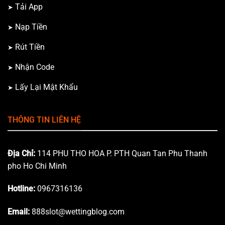
Tải App
Nạp Tiền
Rút Tiền
Nhận Code
Lấy Lại Mật Khẩu
THÔNG TIN LIÊN HỆ
Địa Chỉ:
114 PHU THO HOA P. PTH Quan Tan Phu Thanh
pho Ho Chi Minh
Hotline:
0967316136
Email:
888slot@wettingblog.com