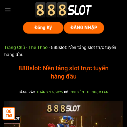
Bỏ
qua
nội
dung
Đăng Ký
ĐĂNG NHẬP
Trang Chủ
-
Thể Thao
-
888slot: Nền tảng slot trực tuyến
hàng đầu
888slot: Nền tảng slot trực tuyến
hàng đầu
ĐĂNG VÀO
THÁNG 3 6, 2025
BỞI
NGUYỄN THỊ NGỌC LAN
06
Th3