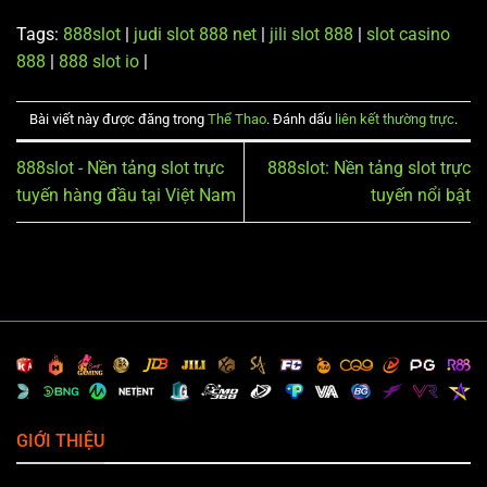
Tags:
888slot
|
judi slot 888 net
|
jili slot 888
|
slot casino
888
|
888 slot io
|
Bài viết này được đăng trong
Thể Thao
. Đánh dấu
liên kết thường trực
.
888slot - Nền tảng slot trực
888slot: Nền tảng slot trực
tuyến hàng đầu tại Việt Nam
tuyến nổi bật
GIỚI THIỆU