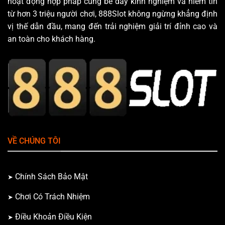
hoạt động hợp pháp cùng bề dày kinh nghiệm và niềm tin
từ hơn 3 triệu người chơi, 888Slot không ngừng khẳng định
vị thế dẫn đầu, mang đến trải nghiệm giải trí đỉnh cao và
an toàn cho khách hàng.
VỀ CHÚNG TÔI
Chính Sách Bảo Mật
Chơi Có Trách Nhiệm
Điều Khoản Điều Kiện