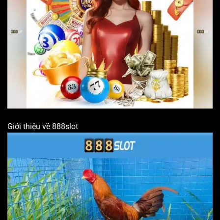
Giới thiệu về 888slot