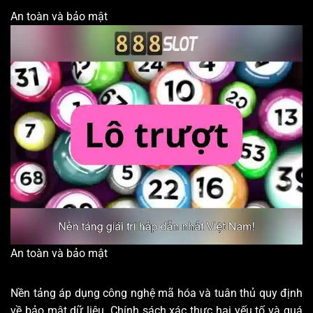
An toàn và bảo mật
An toàn và bảo mật
Nền tảng áp dụng công nghệ mã hóa và tuân thủ quy định
về bảo mật dữ liệu. Chính sách xác thực hai yếu tố và quá