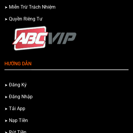
Miễn Trừ Trách Nhiệm
Quyền Riêng Tư
HƯỚNG DẪN
Đăng Ký
Đăng Nhập
Tải App
Nạp Tiền
Rút Tiền