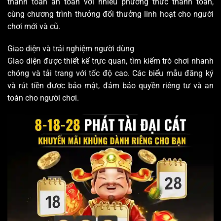
thanh toán an toàn với nhiều phương thức thanh toán,
cùng chương trình thưởng đổi thưởng linh hoạt cho người
chơi mới và cũ.
Giao diện và trải nghiệm người dùng
Giao diện được thiết kế trực quan, tìm kiếm trò chơi nhanh
chóng và tải trang với tốc độ cao. Các biểu mẫu đăng ký
và rút tiền được bảo mật, đảm bảo quyền riêng tư và an
toàn cho người chơi.