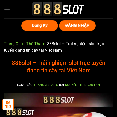
Bỏ
qua
nội
dung
Đăng Ký
ĐĂNG NHẬP
Trang Chủ
-
Thể Thao
-
888slot – Trải nghiệm slot trực
tuyến đáng tin cậy tại Việt Nam
888slot – Trải nghiệm slot trực tuyến
đáng tin cậy tại Việt Nam
ĐĂNG VÀO
THÁNG 3 6, 2025
BỞI
NGUYỄN THỊ NGỌC LAN
06
Th3