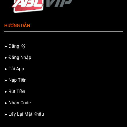
HƯỚNG DẪN
Đăng Ký
Đăng Nhập
Tải App
Nạp Tiền
Rút Tiền
Nhận Code
Lấy Lại Mật Khẩu