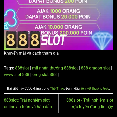
Khuyến mãi và cách tham gia
Tags:
888slot
|
mã nhận thưởng 888slot
|
888 dragon slot
|
www slot 888
|
omg slot 888
|
Bài viết này được đăng trong
Thể Thao
. Đánh dấu
liên kết thường trực
.
888slot: Trải nghiệm slot
888slot - Trải nghiệm slot
online an toàn và hấp dẫn
trực tuyến đáng tin cậy