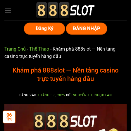
Bỏ
qua
nội
dung
Đăng Ký
ĐĂNG NHẬP
Trang Chủ
-
Thể Thao
-
Khám phá 888slot — Nền tảng
casino trực tuyến hàng đầu
Khám phá 888slot — Nền tảng casino
trực tuyến hàng đầu
ĐĂNG VÀO
THÁNG 3 6, 2025
BỞI
NGUYỄN THỊ NGỌC LAN
06
Th3