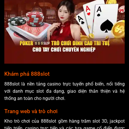
Khám phá 888slot
888slot là nền tảng casino trực tuyến phổ biến, nổi tiếng
với danh mục slot đa dạng, giao diện thân thiện và hệ
thống an toàn cho người chơi.
Trang web và trò chơi
Kho trò chơi của 888slot gồm hàng trăm slot 3D, jackpot
tiến triển, casino trực tiếp và các tựa game cổ điển được