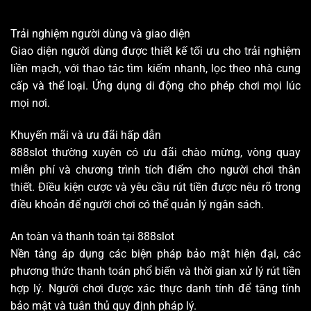
Trải nghiệm người dùng và giao diện
Giao diện người dùng được thiết kế tối ưu cho trải nghiệm
liền mạch, với thao tác tìm kiếm nhanh, lọc theo nhà cung
cấp và thể loại. Ứng dụng di động cho phép chơi mọi lúc
mọi nơi.
Khuyến mãi và ưu đãi hấp dẫn
888slot thường xuyên có ưu đãi chào mừng, vòng quay
miễn phí và chương trình tích điểm cho người chơi thân
thiết. Điều kiện cược và yêu cầu rút tiền được nêu rõ trong
điều khoản để người chơi có thể quản lý ngân sách.
An toàn và thanh toán tại 888slot
Nền tảng áp dụng các biện pháp bảo mật hiện đại, các
phương thức thanh toán phổ biến và thời gian xử lý rút tiền
hợp lý. Người chơi được xác thực danh tính để tăng tính
bảo mật và tuân thủ quy định pháp lý.