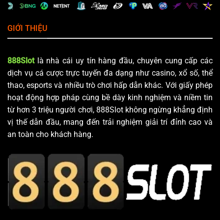
GIỚI THIỆU
888Slot
là nhà cái uy tín hàng đầu, chuyên cung cấp các
dịch vụ cá cược trực tuyến đa dạng như casino, xổ số, thể
thao, esports và nhiều trò chơi hấp dẫn khác. Với giấy phép
hoạt động hợp pháp cùng bề dày kinh nghiệm và niềm tin
từ hơn 3 triệu người chơi, 888Slot không ngừng khẳng định
vị thế dẫn đầu, mang đến trải nghiệm giải trí đỉnh cao và
an toàn cho khách hàng.