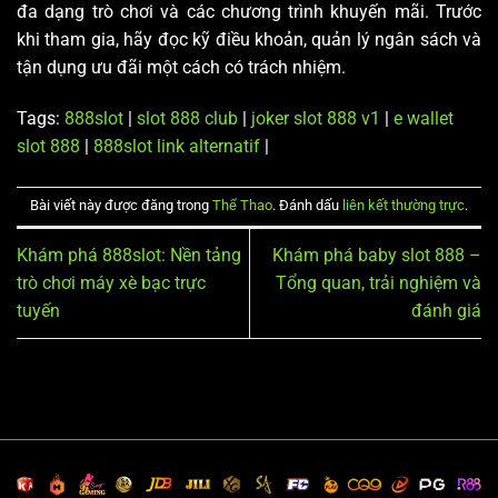
đa dạng trò chơi và các chương trình khuyến mãi. Trước
khi tham gia, hãy đọc kỹ điều khoản, quản lý ngân sách và
tận dụng ưu đãi một cách có trách nhiệm.
Tags:
888slot
|
slot 888 club
|
joker slot 888 v1
|
e wallet
slot 888
|
888slot link alternatif
|
Bài viết này được đăng trong
Thể Thao
. Đánh dấu
liên kết thường trực
.
Khám phá 888slot: Nền tảng
Khám phá baby slot 888 –
trò chơi máy xè bạc trực
Tổng quan, trải nghiệm và
tuyến
đánh giá