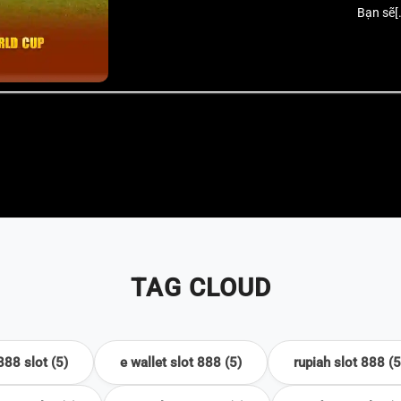
Bạn sẽ[.
TAG CLOUD
 888 slot (5)
e wallet slot 888 (5)
rupiah slot 888 (5