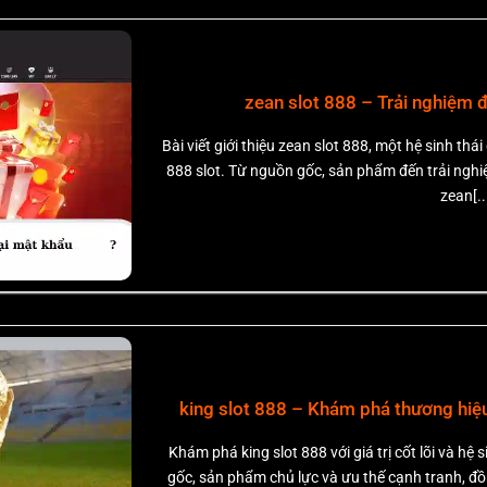
zean slot 888 – Trải nghiệm 
Bài viết giới thiệu zean slot 888, một hệ sinh thái 
888 slot. Từ nguồn gốc, sản phẩm đến trải nghi
zean[..
king slot 888 – Khám phá thương hiệu
Khám phá king slot 888 với giá trị cốt lõi và hệ si
gốc, sản phẩm chủ lực và ưu thế cạnh tranh, đồ