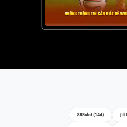
888slot (144)
jili