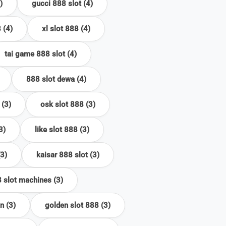
)
gucci 888 slot (4)
 (4)
xl slot 888 (4)
tai game 888 slot (4)
888 slot dewa (4)
 (3)
osk slot 888 (3)
3)
like slot 888 (3)
(3)
kaisar 888 slot (3)
 slot machines (3)
n (3)
golden slot 888 (3)