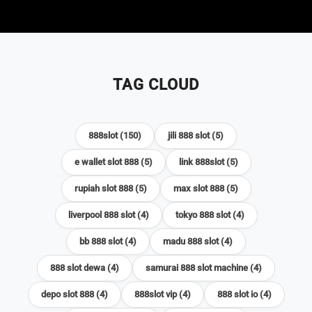
TAG CLOUD
888slot (150)
jili 888 slot (5)
e wallet slot 888 (5)
link 888slot (5)
rupiah slot 888 (5)
max slot 888 (5)
liverpool 888 slot (4)
tokyo 888 slot (4)
bb 888 slot (4)
madu 888 slot (4)
888 slot dewa (4)
samurai 888 slot machine (4)
depo slot 888 (4)
888slot vip (4)
888 slot io (4)