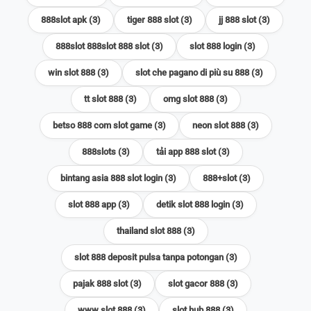
888slot apk (3)
tiger 888 slot (3)
jj 888 slot (3)
888slot 888slot 888 slot (3)
slot 888 login (3)
win slot 888 (3)
slot che pagano di più su 888 (3)
tt slot 888 (3)
omg slot 888 (3)
betso 888 com slot game (3)
neon slot 888 (3)
888slots (3)
tải app 888 slot (3)
bintang asia 888 slot login (3)
888+slot (3)
slot 888 app (3)
detik slot 888 login (3)
thailand slot 888 (3)
slot 888 deposit pulsa tanpa potongan (3)
pajak 888 slot (3)
slot gacor 888 (3)
www slot 888 (3)
slot hub 888 (3)