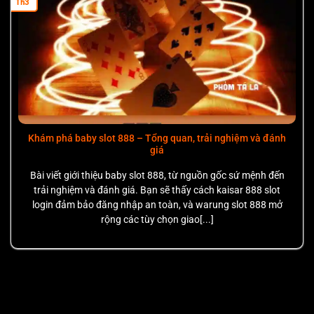
Th3
Khám phá baby slot 888 – Tổng quan, trải nghiệm và đánh
giá
Bài viết giới thiệu baby slot 888, từ nguồn gốc sứ mệnh đến
trải nghiệm và đánh giá. Bạn sẽ thấy cách kaisar 888 slot
login đảm bảo đăng nhập an toàn, và warung slot 888 mở
rộng các tùy chọn giao[...]