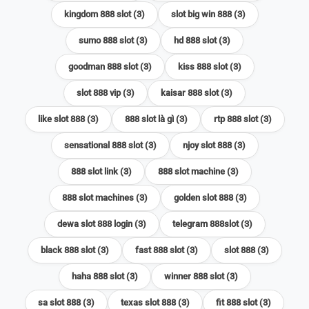
kingdom 888 slot (3)
slot big win 888 (3)
sumo 888 slot (3)
hd 888 slot (3)
goodman 888 slot (3)
kiss 888 slot (3)
slot 888 vip (3)
kaisar 888 slot (3)
like slot 888 (3)
888 slot là gì (3)
rtp 888 slot (3)
sensational 888 slot (3)
njoy slot 888 (3)
888 slot link (3)
888 slot machine (3)
888 slot machines (3)
golden slot 888 (3)
dewa slot 888 login (3)
telegram 888slot (3)
black 888 slot (3)
fast 888 slot (3)
slot 888 (3)
haha 888 slot (3)
winner 888 slot (3)
sa slot 888 (3)
texas slot 888 (3)
fit 888 slot (3)