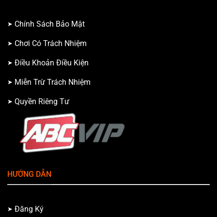
Chính Sách Bảo Mật
Chơi Có Trách Nhiệm
Điều Khoản Điều Kiện
Miễn Trừ Trách Nhiệm
Quyền Riêng Tư
HƯỚNG DẪN
Đăng Ký