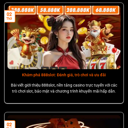
02
Th3
Khám phá 888slot: Đánh giá, trò chơi và ưu đãi
Bài viết giới thiệu 888slot, nền tảng casino trực tuyến với các
trò chơi slot, bảo mật và chương trình khuyến mãi hấp dẫn.
02