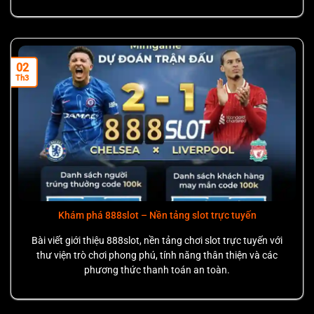
02
Th3
Khám phá 888slot – Nền tảng slot trực tuyến
Bài viết giới thiệu 888slot, nền tảng chơi slot trực tuyến với
thư viện trò chơi phong phú, tính năng thân thiện và các
phương thức thanh toán an toàn.