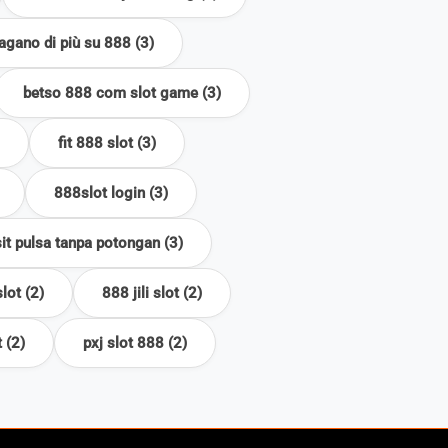
agano di più su 888 (3)
betso 888 com slot game (3)
fit 888 slot (3)
888slot login (3)
it pulsa tanpa potongan (3)
lot (2)
888 jili slot (2)
 (2)
pxj slot 888 (2)