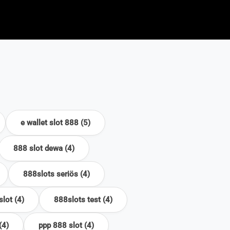
e wallet slot 888 (5)
888 slot dewa (4)
888slots seriös (4)
lot (4)
888slots test (4)
(4)
ppp 888 slot (4)