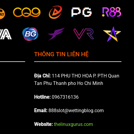
THÔNG TIN LIÊN HỆ
Địa Chỉ:
114 PHU THO HOA P. PTH Quan
Tan Phu Thanh pho Ho Chi Minh
Hotline:
0967316136
Email:
888slot@wettingblog.com
Website:
thelinuxgurus.com