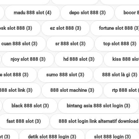
madu 888 slot (4)
depo slot 888 (3)
bocor 8
osk slot 888 (3)
ez slot 888 (3)
fortune slot 888 (3
cuan 888 slot (3)
sr 888 slot (3)
top slot 888 (3)
njoy slot 888 (3)
hd 888 slot (3)
kiss 888 slot
ke slot 888 (3)
sumo 888 slot (3)
888 slot là gì (3)
888 slot link (3)
888 slot machine (3)
rtp 888 slot 
black 888 slot (3)
bintang asia 888 slot login (3)
fast 888 slot (3)
888 slot login link alternatif download
t (3)
detik slot 888 login (3)
slot 888 login (3)