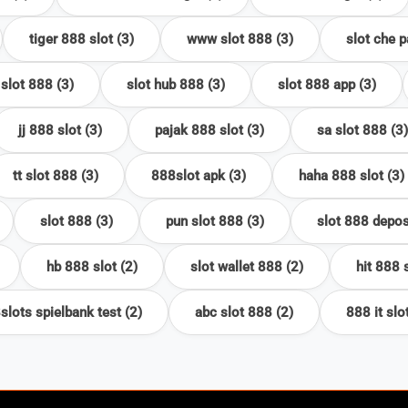
tiger 888 slot (3)
www slot 888 (3)
slot che p
slot 888 (3)
slot hub 888 (3)
slot 888 app (3)
jj 888 slot (3)
pajak 888 slot (3)
sa slot 888 (3)
tt slot 888 (3)
888slot apk (3)
haha 888 slot (3)
slot 888 (3)
pun slot 888 (3)
slot 888 depos
hb 888 slot (2)
slot wallet 888 (2)
hit 888 s
slots spielbank test (2)
abc slot 888 (2)
888 it slot