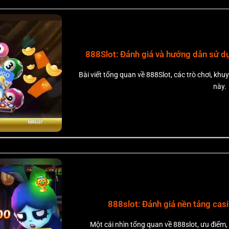
888Slot: Đánh giá và hướng dẫn sử d
Bài viết tổng quan về 888Slot, các trò chơi, khu
này.
888slot: Đánh giá nền tảng casi
Một cái nhìn tổng quan về 888slot, ưu điểm