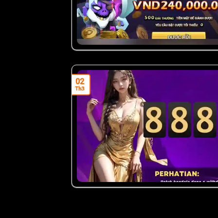
02
Th3