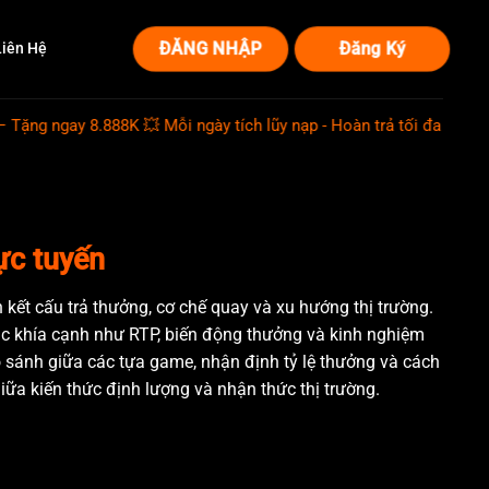
ĐĂNG NHẬP
Đăng Ký
Liên Hệ
ặng ngay 8.888K 💥 Mỗi ngày tích lũy nạp - Hoàn trả tối đa 8.888K 💥 
rực tuyến
h kết cấu trả thưởng, cơ chế quay và xu hướng thị trường.
 các khía cạnh như RTP, biến động thưởng và kinh nghiệm
 sánh giữa các tựa game, nhận định tỷ lệ thưởng và cách
iữa kiến thức định lượng và nhận thức thị trường.