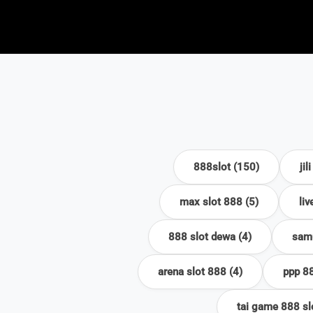
888slot (150)
jil
max slot 888 (5)
liv
888 slot dewa (4)
samu
arena slot 888 (4)
ppp 88
tai game 888 slo