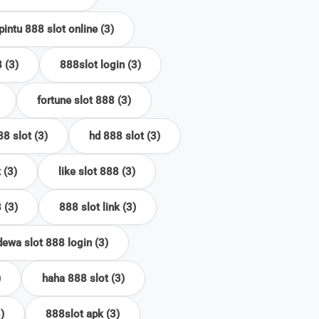
pintu 888 slot online (3)
 (3)
888slot login (3)
fortune slot 888 (3)
8 slot (3)
hd 888 slot (3)
 (3)
like slot 888 (3)
 (3)
888 slot link (3)
dewa slot 888 login (3)
)
haha 888 slot (3)
)
888slot apk (3)