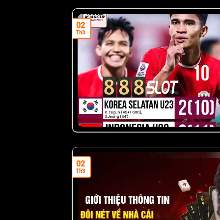
02
Th3
02
Th3