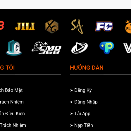
G TÔI
HƯỚNG DẪN
ch Bảo Mật
Đăng Ký
Trách Nhiệm
Đăng Nhập
ản Điều Kiện
Tải App
 Trách Nhiệm
Nạp Tiền