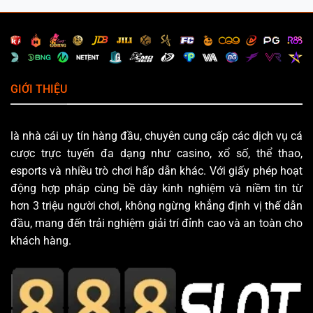
GIỚI THIỆU
là nhà cái uy tín hàng đầu, chuyên cung cấp các dịch vụ cá
cược trực tuyến đa dạng như casino, xổ số, thể thao,
esports và nhiều trò chơi hấp dẫn khác. Với giấy phép hoạt
động hợp pháp cùng bề dày kinh nghiệm và niềm tin từ
hơn 3 triệu người chơi, không ngừng khẳng định vị thế dẫn
đầu, mang đến trải nghiệm giải trí đỉnh cao và an toàn cho
khách hàng.