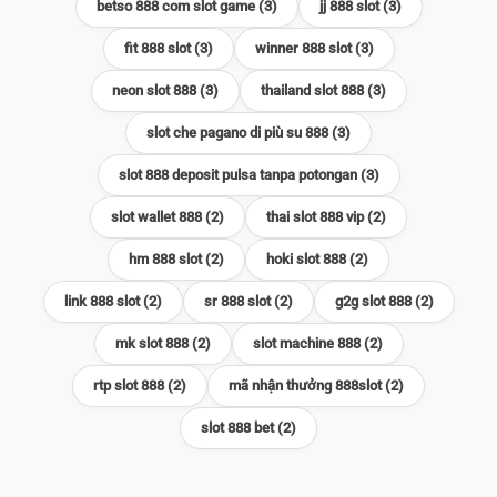
betso 888 com slot game (3)
jj 888 slot (3)
fit 888 slot (3)
winner 888 slot (3)
neon slot 888 (3)
thailand slot 888 (3)
slot che pagano di più su 888 (3)
slot 888 deposit pulsa tanpa potongan (3)
slot wallet 888 (2)
thai slot 888 vip (2)
hm 888 slot (2)
hoki slot 888 (2)
link 888 slot (2)
sr 888 slot (2)
g2g slot 888 (2)
mk slot 888 (2)
slot machine 888 (2)
rtp slot 888 (2)
mã nhận thưởng 888slot (2)
slot 888 bet (2)