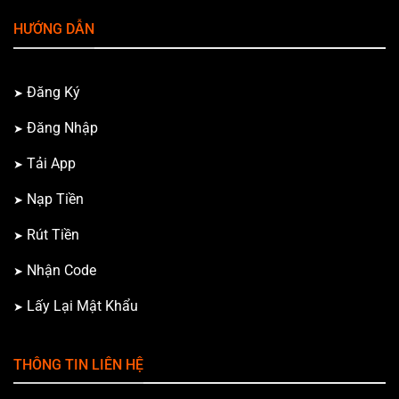
HƯỚNG DẪN
Đăng Ký
Đăng Nhập
Tải App
Nạp Tiền
Rút Tiền
Nhận Code
Lấy Lại Mật Khẩu
THÔNG TIN LIÊN HỆ