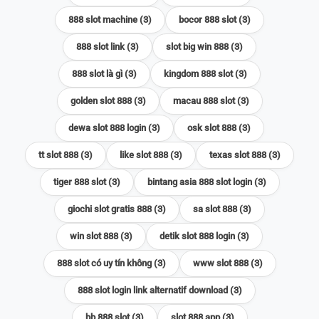
888 slot machine (3)
bocor 888 slot (3)
888 slot link (3)
slot big win 888 (3)
888 slot là gì (3)
kingdom 888 slot (3)
golden slot 888 (3)
macau 888 slot (3)
dewa slot 888 login (3)
osk slot 888 (3)
tt slot 888 (3)
like slot 888 (3)
texas slot 888 (3)
tiger 888 slot (3)
bintang asia 888 slot login (3)
giochi slot gratis 888 (3)
sa slot 888 (3)
win slot 888 (3)
detik slot 888 login (3)
888 slot có uy tín không (3)
www slot 888 (3)
888 slot login link alternatif download (3)
bb 888 slot (3)
slot 888 app (3)