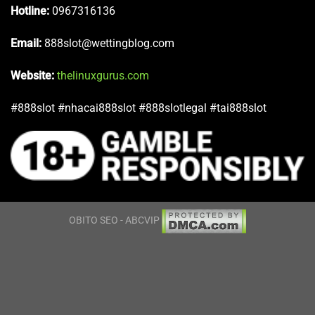
Hotline:
0967316136
Email:
888slot@wettingblog.com
Website:
thelinuxgurus.com
#888slot #nhacai888slot #888slotlegal #tai888slot
OBITO SEO - ABCVIP