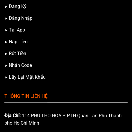
Đăng Ký
Đăng Nhập
Tải App
Nạp Tiền
Rút Tiền
Nhận Code
Lấy Lại Mật Khẩu
THÔNG TIN LIÊN HỆ
Địa Chỉ:
114 PHU THO HOA P. PTH Quan Tan Phu Thanh
pho Ho Chi Minh