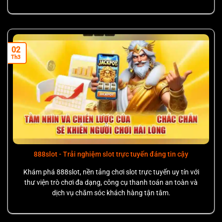
02
Th3
888slot - Trải nghiệm slot trực tuyến đáng tin cậy
Khám phá 888slot, nền tảng chơi slot trực tuyến uy tín với
thư viện trò chơi đa dạng, công cụ thanh toán an toàn và
dịch vụ chăm sóc khách hàng tận tâm.